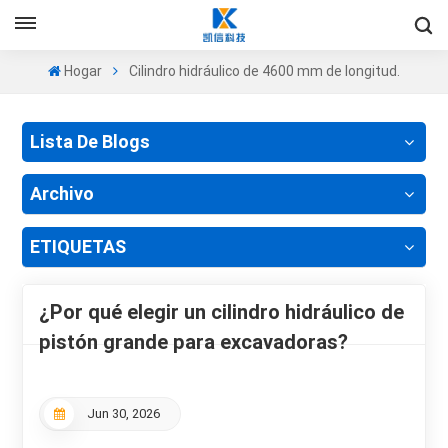
+86-13605525527
Es
Hogar
Cilindro hidráulico de 4600 mm de longitud.
en
Lista De Blogs
fr
ru
Archivo
es
ETIQUETAS
pt
¿Por qué elegir un cilindro hidráulico de
ar
pistón grande para excavadoras?
Jun 30, 2026