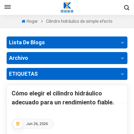
+86-13605525527
Es
Hogar
Cilindro hidráulico de simple efecto
en
Lista De Blogs
fr
ru
Archivo
es
ETIQUETAS
pt
Cómo elegir el cilindro hidráulico
ar
adecuado para un rendimiento fiable.
Jun 26, 2026