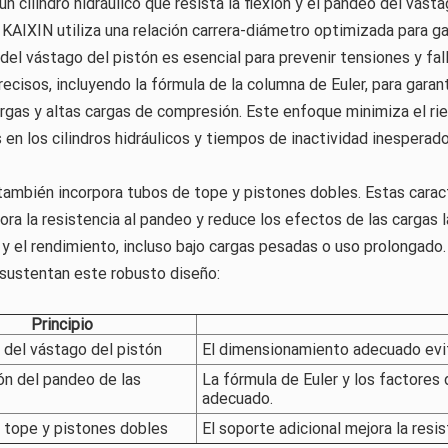
un cilindro hidráulico que resista la flexión y el pandeo del vást
 KAIXIN utiliza una relación carrera-diámetro optimizada para g
el vástago del pistón es esencial para prevenir tensiones y fall
recisos, incluyendo la fórmula de la columna de Euler, para gara
largas y altas cargas de compresión. Este enfoque minimiza el r
en los cilindros hidráulicos y tiempos de inactividad inesperado
también incorpora tubos de tope y pistones dobles. Estas caract
ora la resistencia al pandeo y reduce los efectos de las cargas l
 y el rendimiento, incluso bajo cargas pesadas o uso prolongado.
 sustentan este robusto diseño:
Principio
 del vástago del pistón
El dimensionamiento adecuado evita
ón del pandeo de las
La fórmula de Euler y los factores 
adecuado.
 tope y pistones dobles
El soporte adicional mejora la resi