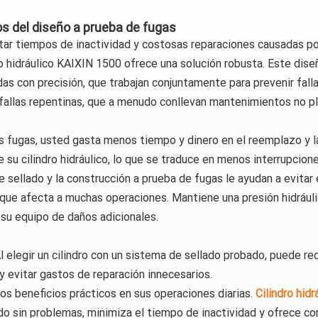
os del diseño a prueba de fugas
ar tiempos de inactividad y costosas reparaciones causadas por 
ro hidráulico KAIXIN 1500 ofrece una solución robusta. Este dise
s con precisión, que trabajan conjuntamente para prevenir fallas
fallas repentinas, que a menudo conllevan mantenimientos no pl
fugas, usted gasta menos tiempo y dinero en el reemplazo y la 
de su cilindro hidráulico, lo que se traduce en menos interrupci
 sellado y la construcción a prueba de fugas le ayudan a evitar el
 que afecta a muchas operaciones. Mantiene una presión hidráuli
su equipo de daños adicionales.
l elegir un cilindro con un sistema de sellado probado, puede re
 y evitar gastos de reparación innecesarios.
os beneficios prácticos en sus operaciones diarias.
Cilindro hid
o sin problemas, minimiza el tiempo de inactividad y ofrece confi