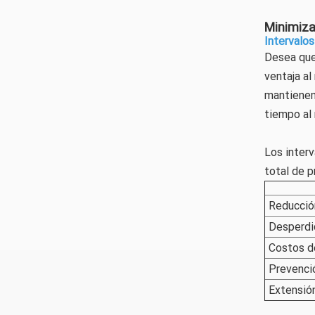
Minimiza
Intervalos
Desea que 
ventaja al
mantienen 
tiempo al
Los inter
total de p
Reducció
Desperdi
Costos d
Prevenció
Extensión