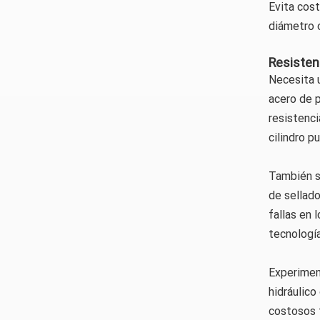
Evita cost
diámetro 
Resisten
Necesita u
acero de p
resistenci
cilindro p
También se
de sellado
fallas en 
tecnología
Experiment
hidráulico
costosos 