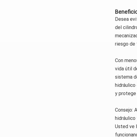
Benefici
Desea evit
del cilind
mecanizada
riesgo de 
Con menos 
vida útil 
sistema de
hidráulico
y protege 
Consejo: A
hidráulico
Usted ve l
funcionand