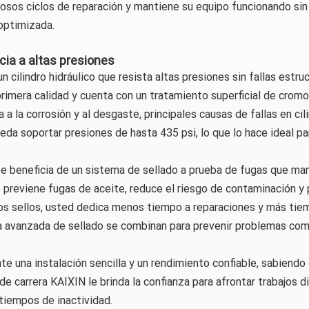
osos ciclos de reparación y mantiene su equipo funcionando sin p
optimizada.
cia a altas presiones
n cilindro hidráulico que resista altas presiones sin fallas estru
rimera calidad y cuenta con un tratamiento superficial de crom
a a la corrosión y al desgaste, principales causas de fallas en ci
ueda soportar presiones de hasta 435 psi, lo que lo hace ideal p
 beneficia de un sistema de sellado a prueba de fugas que mant
 previene fugas de aceite, reduce el riesgo de contaminación y pr
los sellos, usted dedica menos tiempo a reparaciones y más tiem
 avanzada de sellado se combinan para prevenir problemas comune
e una instalación sencilla y un rendimiento confiable, sabiendo q
 de carrera KAIXIN le brinda la confianza para afrontar trabajos d
tiempos de inactividad.