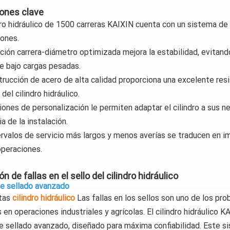
ones clave
ndro hidráulico de 1500 carreras KAIXIN cuenta con un sistema d
iones.
ación carrera-diámetro optimizada mejora la estabilidad, evitand
le bajo cargas pesadas.
rucción de acero de alta calidad proporciona una excelente resis
 del cilindro hidráulico.
iones de personalización le permiten adaptar el cilindro a sus n
ia de la instalación.
ervalos de servicio más largos y menos averías se traducen en 
operaciones.
n de fallas en el sello del cilindro hidráulico
e sellado avanzado
tas
cilindro hidráulico
Las fallas en los sellos son uno de los pr
s en operaciones industriales y agrícolas. El cilindro hidráulico
 sellado avanzado, diseñado para máxima confiabilidad. Este sis