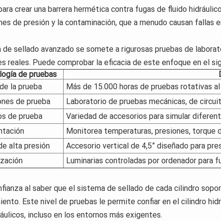
para crear una barrera hermética contra fugas de fluido hidráulic
nes de presión y la contaminación, que a menudo causan fallas en
a de sellado avanzado se somete a rigurosas pruebas de laborat
es reales. Puede comprobar la eficacia de este enfoque en el si
ogía de pruebas
de la prueba
Más de 15.000 horas de pruebas rotativas al
ones de prueba
Laboratorio de pruebas mecánicas, de circuito
os de prueba
Variedad de accesorios para simular diferen
ntación
Monitorea temperaturas, presiones, torque d
e alta presión
Accesorio vertical de 4,5” diseñado para pre
zación
Luminarias controladas por ordenador para f
fianza al saber que el sistema de sellado de cada cilindro sopo
ento. Este nivel de pruebas le permite confiar en el cilindro hidr
ráulicos, incluso en los entornos más exigentes.