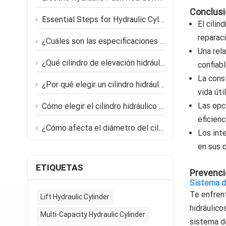
Conclusi
Essential Steps for Hydraulic Cylinder Maintenance and Troubleshooting
El cili
reparac
¿Cuáles son las especificaciones técnicas clave de los cilindros hidráulicos de pistón para la construcción?
Una rel
¿Qué cilindro de elevación hidráulica se adapta mejor a sus necesidades?
confiab
La const
¿Por qué elegir un cilindro hidráulico de pistón grande para excavadoras?
vida útil
Las opc
Cómo elegir el cilindro hidráulico adecuado para un rendimiento fiable.
eficienc
¿Cómo afecta el diámetro del cilindro de elevación a la capacidad y velocidad de elevación totales?
Los int
en sus 
ETIQUETAS
Prevenció
Sistema d
Te enfren
Lift Hydraulic Cylinder
hidráulico
Multi-Capacity Hydraulic Cylinder
sistema de