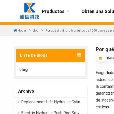
Productos
Obtén Una Solu
Hogar
blog
Por qué el cilindro hidráulico de 1500 carreras p
Por qué
Lista De Blogs
Dece
blog
Exige fiab
hidráulico
la contami
Archivo
garantizan
de inactiv
Replacement Lift Hydraulic Cylinder Selection Guide for Auto Lifts
críticas.
Electric Hydraulic Push Rod Solves Space Crunch in 2026