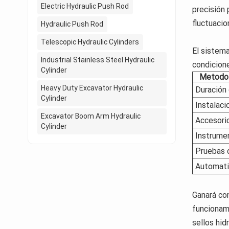
Electric Hydraulic Push Rod
precisión 
fluctuacio
Hydraulic Push Rod
Telescopic Hydraulic Cylinders
El sistem
Industrial Stainless Steel Hydraulic
condicion
Cylinder
Metodol
Heavy Duty Excavator Hydraulic
Duración 
Cylinder
Instalaci
Excavator Boom Arm Hydraulic
Accesori
Cylinder
Instrume
Pruebas d
Automati
Ganará con
funcionami
sellos hid