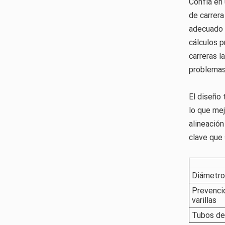
Confía en 
de carrera
adecuado d
cálculos p
carreras 
problemas 
El diseño 
lo que mej
alineación
clave que
Diámetro
Prevenci
varillas
Tubos de