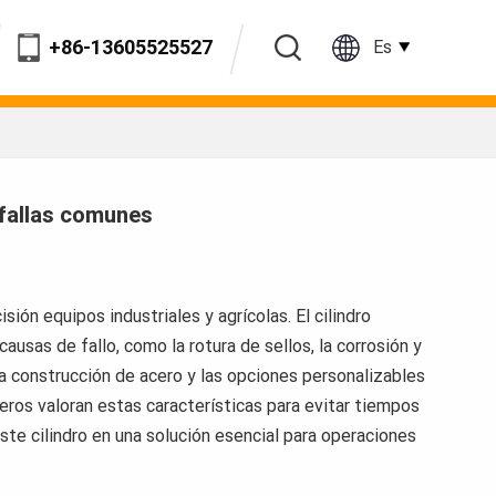
+86-13605525527
Es
en
fr
 fallas comunes
ru
es
sión equipos industriales y agrícolas. El cilindro
pt
ausas de fallo, como la rotura de sellos, la corrosión y
a construcción de acero y las opciones personalizables
ar
eros valoran estas características para evitar tiempos
ste cilindro en una solución esencial para operaciones