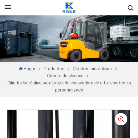
+86-13605525527
Es
en
fr
ru
Hogar
Productos
Cilindros hidráulicos
es
Cilindro de alcance
Cilindro hidráulico para brazo de excavadora de alta resistencia
pt
personalizado
ar