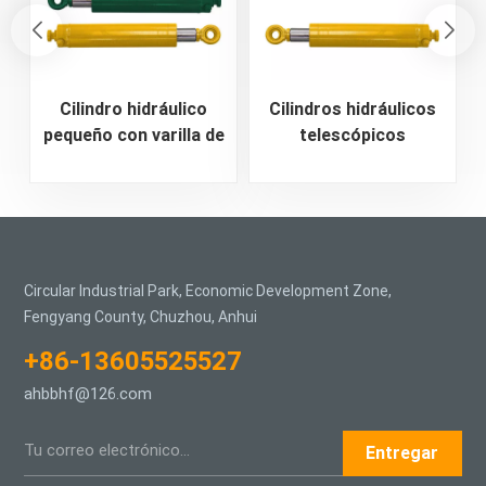
Cilindro hidráulico
Cilindros hidráulicos
pequeño con varilla de
telescópicos
empuje
bidireccionales para
electrohidráulica
miniexcavadora
Circular Industrial Park, Economic Development Zone,
Fengyang County, Chuzhou, Anhui
+86-13605525527
ahbbhf@126.com
Entregar