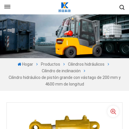
+86-13605525527
Es
en
fr
ru
Hogar
Productos
Cilindros hidráulicos
es
Cilindro de inclinación
Cilindro hidráulico de pistón grande con vástago de 200 mm y
pt
4600 mm de longitud
ar