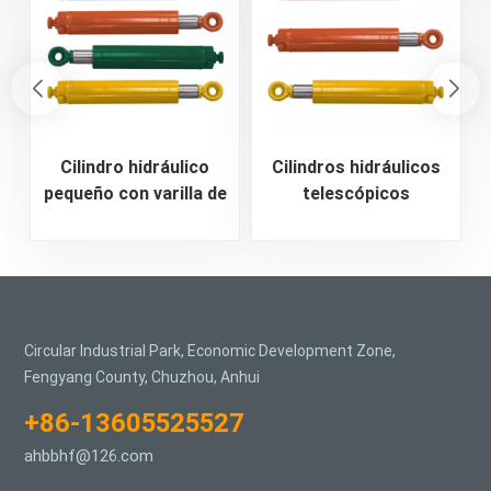
Cilindro hidráulico
Cilindros hidráulicos
pequeño con varilla de
telescópicos
empuje
bidireccionales para
electrohidráulica
miniexcavadora
Circular Industrial Park, Economic Development Zone,
Fengyang County, Chuzhou, Anhui
+86-13605525527
ahbbhf@126.com