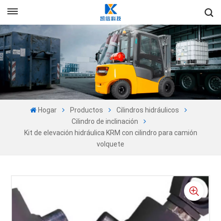
+86-13605525527
Es
en
fr
ru
Hogar
Productos
Cilindros hidráulicos
es
Cilindro de inclinación
Kit de elevación hidráulica KRM con cilindro para camión
pt
volquete
ar