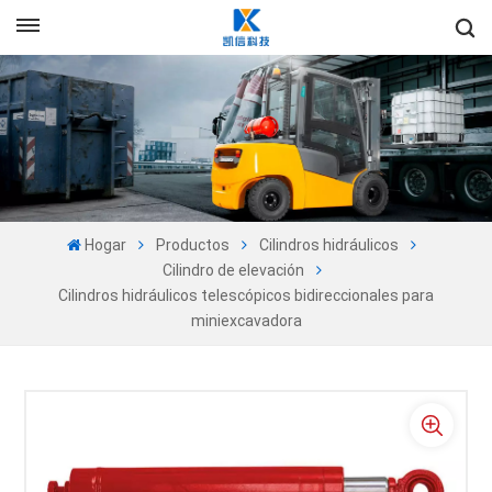
+86-13605525527
Es
en
fr
ru
Hogar
Productos
Cilindros hidráulicos
es
Cilindro de elevación
Cilindros hidráulicos telescópicos bidireccionales para
pt
miniexcavadora
ar