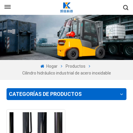
+86-13605525527
Es
en
fr
ru
Hogar
Productos
es
Cilindro hidráulico industrial de acero inoxidable
pt
CATEGORÍAS DE PRODUCTOS
ar