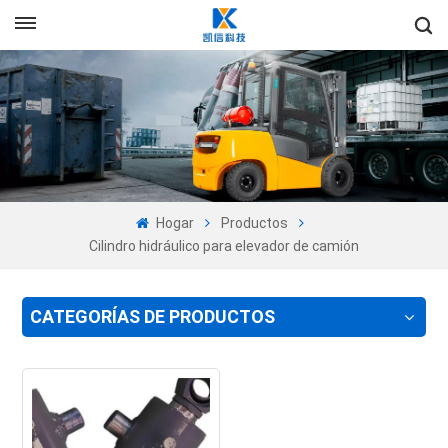
+86-13605525527
Es
en
fr
ru
Hogar
Productos
es
Cilindro hidráulico para elevador de camión
pt
CATEGORÍAS DE PRODUCTOS
ar