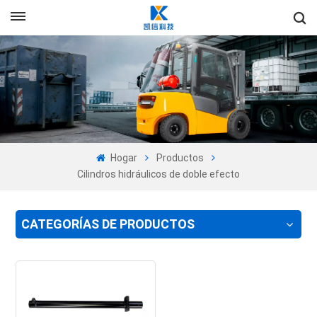
+86-13605525527
Es
en
fr
ru
Hogar
Productos
es
Cilindros hidráulicos de doble efecto
pt
CATEGORÍAS DE PRODUCTOS
ar