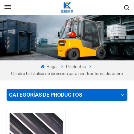
+86-13605525527
Es
en
fr
ru
Hogar
Productos
es
Cilindro hidráulico de dirección para minitractores duradero
pt
CATEGORÍAS DE PRODUCTOS
ar