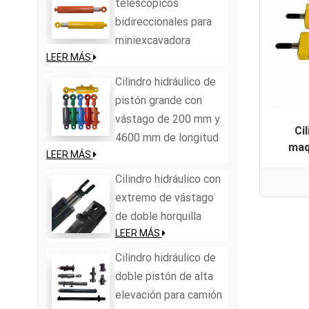
telescópicos
bidireccionales para
miniexcavadora
LEER MÁS
Cilindro hidráulico de
pistón grande con
vástago de 200 mm y
Ci
4600 mm de longitud
maq
LEER MÁS
Cilindro hidráulico con
extremo de vástago
de doble horquilla
LEER MÁS
Cilindro hidráulico de
doble pistón de alta
elevación para camión