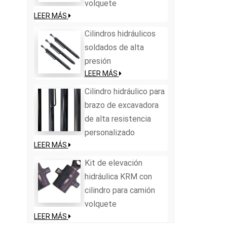
volquete
LEER MÁS
Cilindros hidráulicos
soldados de alta
presión
LEER MÁS
Cilindro hidráulico para
brazo de excavadora
de alta resistencia
personalizado
LEER MÁS
Kit de elevación
hidráulica KRM con
cilindro para camión
volquete
LEER MÁS