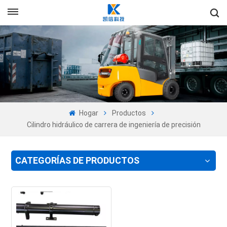
+86-13605525527
Es
en
fr
ru
Hogar
Productos
es
Cilindro hidráulico de carrera de ingeniería de precisión
pt
CATEGORÍAS DE PRODUCTOS
ar